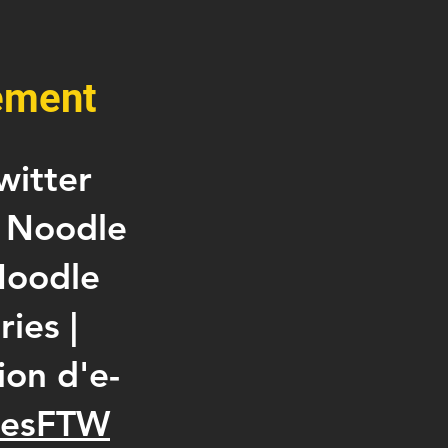
ement
witter
e Noodle
Noodle
ies |
ion d'e-
esFTW