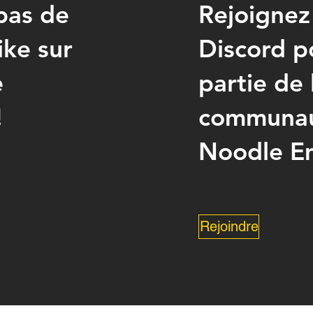
pas de
Rejoignez
like sur
Discord po
e
partie de 
!
communa
Noodle Em
Rejoindre