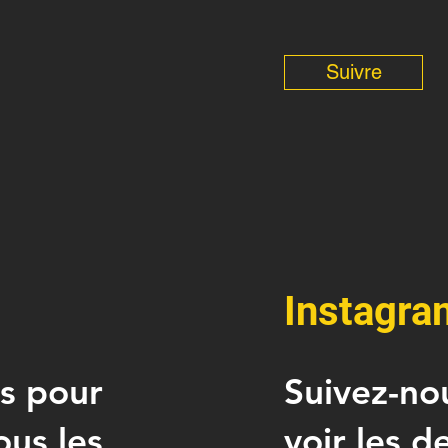
Suivre
Instagra
s pour
Suivez-no
ous les
voir les d