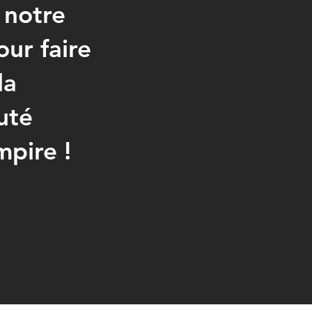
 notre
ur faire
la
uté
pire !