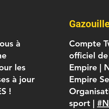
Gazouill
ous à
Compte T
ne
officiel d
ur les
Empire | 
es à jour
Empire Ser
S !
Organisat
sport |
#N