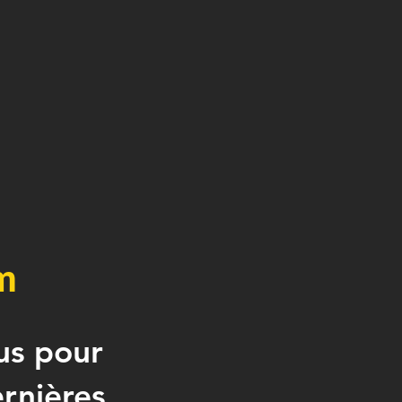
m
us pour
ernières