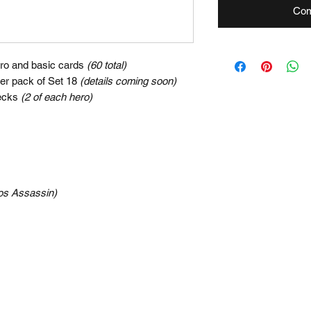
Com
ero and basic cards
(60 total)
er pack of Set 18
(details coming soon)
decks
(2 of each hero)
os Assassin)