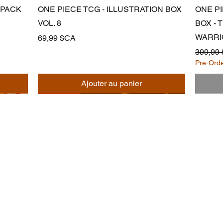
Aperçu rapide
 PACK
ONE PIECE TCG - ILLUSTRATION BOX
ONE P
VOL. 8
BOX -
WARRI
Prix
69,99 $CA
Prix ori
399,99
Pre-Ord
Ajouter au panier
Noodle
Empire
officiel@noodleempire.com