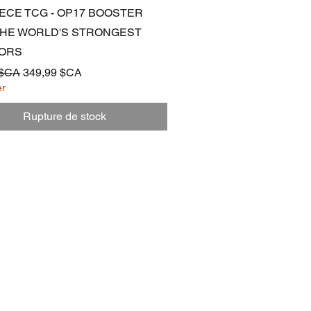
Aperçu rapide
IECE TCG - OP17 BOOSTER
 THE WORLD'S STRONGEST
ORS
ginal
Prix promotionnel
 $CA
349,99 $CA
er
Rupture de stock