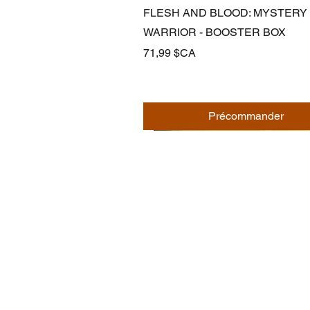
Aperçu rapide
FLESH AND BLOOD: MYSTERY
WARRIOR - BOOSTER BOX
Prix
71,99 $CA
Précommander