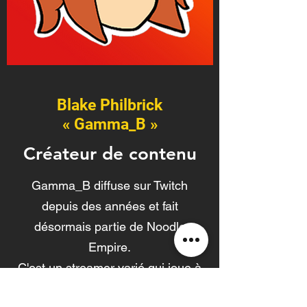
Blake Philbrick
« Gamma_B »
Créateur de contenu
Gamma_B diffuse sur Twitch
depuis des années et fait
désormais partie de Noodle
Empire.
C'est un streamer varié qui joue à
des RPG et à des jeux d'histoire !