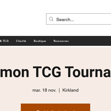
 & TCG
Charité
Boutique
Ressources
mon TCG Tourn
mar. 18 nov.
  |  
Kirkland