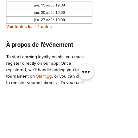
jeu. 13 août, 19:00
jeu. 20 août, 19:00
jeu. 27 août, 19:00
Voir toutes les 14 dates
À propos de l'événement
To start earning loyalty points, you must 
register directly on our app. Once 
registered, we'll handle adding you to the 
tournament on 
Start.gg
, or you can choose 
to register yourself directly. It's your call!
For more info join our community discord 
server: 
https://discord.com/invite/Un86ru8FfY