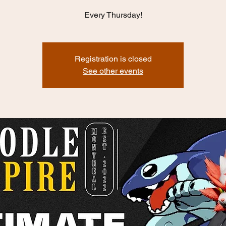
Every Thursday!
Registration is closed
See other events