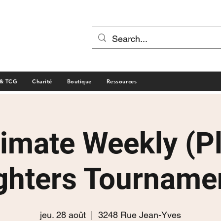
 & TCG
Charité
Boutique
Ressources
timate Weekly (P
ghters Tourname
jeu. 28 août
  |  
3248 Rue Jean-Yves