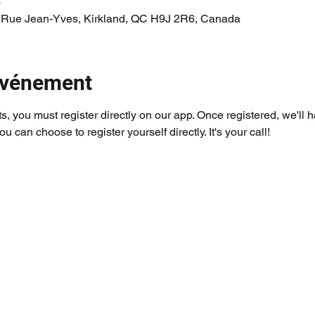
0
 Rue Jean-Yves, Kirkland, QC H9J 2R6, Canada
'événement
ts, you must register directly on our app. Once registered, we'll 
you can choose to register yourself directly. It's your call!