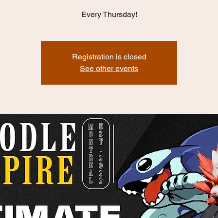
Every Thursday!
Registration is closed
See other events