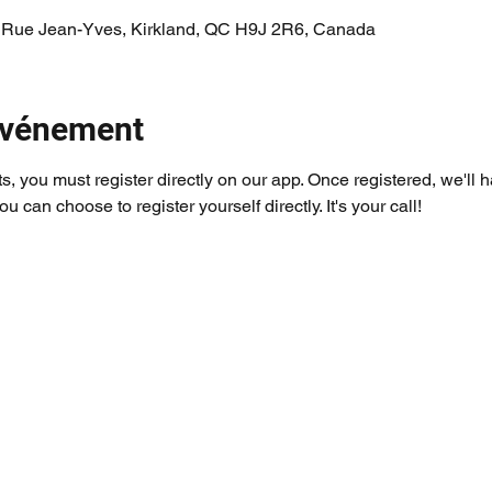
 Rue Jean-Yves, Kirkland, QC H9J 2R6, Canada
'événement
ts, you must register directly on our app. Once registered, we'll 
you can choose to register yourself directly. It's your call!