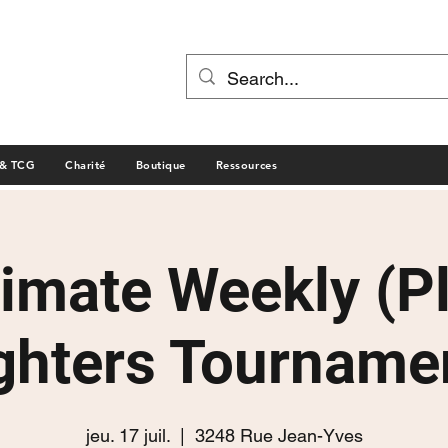
 & TCG
Charité
Boutique
Ressources
timate Weekly (P
ghters Tourname
jeu. 17 juil.
  |  
3248 Rue Jean-Yves