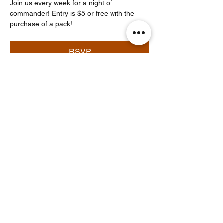
Join us every week for a night of 
commander! Entry is $5 or free with the 
purchase of a pack!
RSVP
Partager cet événement
Noodle Empire
officiel@noodleempire.com