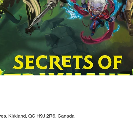
0
ves, Kirkland, QC H9J 2R6, Canada