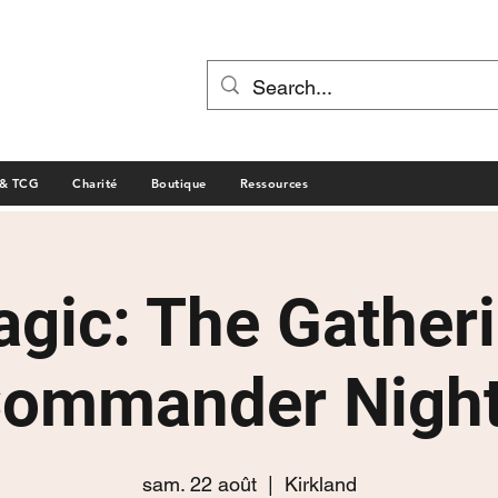
 & TCG
Charité
Boutique
Ressources
gic: The Gather
ommander Nigh
sam. 22 août
  |  
Kirkland