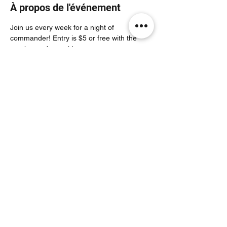
À propos de l'événement
Join us every week for a night of 
commander! Entry is $5 or free with the 
purchase of a pack!
Partager cet événement
Noodle Empire
officiel@noodleempire.com