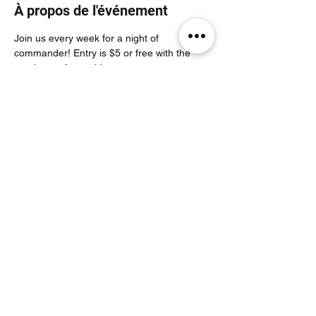
À propos de l'événement
Join us every week for a night of 
commander! Entry is $5 or free with the 
purchase of a pack!
Partager cet événement
Noodle Empire
officiel@noodleempire.com