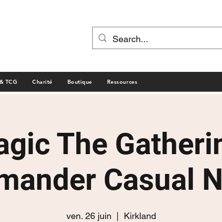
 & TCG
Charité
Boutique
Ressources
gic The Gatheri
ander Casual N
ven. 26 juin
  |  
Kirkland