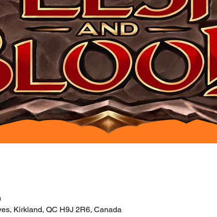
0
ves, Kirkland, QC H9J 2R6, Canada