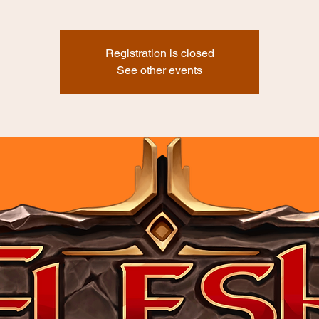
Registration is closed
See other events